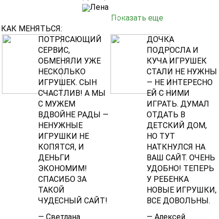
Лена
Показать еще
КАК МЕНЯТЬСЯ:
Previous
ПОТРЯСАЮЩИЙ
ДОЧКА
Nex
СЕРВИС,
ПОДРОСЛА И
ОБМЕНЯЛИ УЖЕ
КУЧА ИГРУШЕК
НЕСКОЛЬКО
СТАЛИ НЕ НУЖНЫ
ИГРУШЕК. СЫН
— НЕ ИНТЕРЕСНО
СЧАСТЛИВ! А МЫ
ЕЙ С НИМИ
С МУЖЕМ
ИГРАТЬ. ДУМАЛ
ВДВОЙНЕ РАДЫ —
ОТДАТЬ В
НЕНУЖНЫЕ
ДЕТСКИЙ ДОМ,
ИГРУШКИ НЕ
НО ТУТ
КОПЯТСЯ, И
НАТКНУЛСЯ НА
ДЕНЬГИ
ВАШ САЙТ. ОЧЕНЬ
ЭКОНОМИМ!
УДОБНО! ТЕПЕРЬ
СПАСИБО ЗА
У РЕБЕНКА
ТАКОЙ
НОВЫЕ ИГРУШКИ,
ЧУДЕСНЫЙ САЙТ!
ВСЕ ДОВОЛЬНЫ.
— Светлана
— Алексей