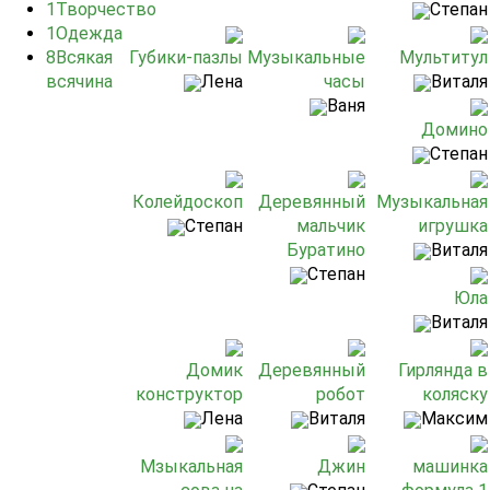
1
Творчество
Степан
1
Одежда
8
Всякая
Губики-пазлы
Музыкальные
Мультитул
всячина
Лена
часы
Виталя
Ваня
Домино
Степан
Колейдоскоп
Деревянный
Музыкальная
Степан
мальчик
игрушка
Буратино
Виталя
Степан
Юла
Виталя
Домик
Деревянный
Гирлянда в
конструктор
робот
коляску
Лена
Виталя
Максим
Мзыкальная
Джин
машинка