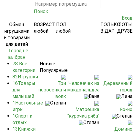
Поиск
Вход
Обмен
ВОЗРАСТ
ПОЛ
ТОЛЬКО
ЛОТЫ
игрушками
любой
любой
В ДАР
ДРУЗЕ
и товарами
для детей
Город не
выбран
78
Все
Новые
категории
Популярные
82
Игрушки
16
Товары
Три
Человечек из
Деревянный
для
поросенка и
макдональдса
город
малышей
волк
Ваня
Лена
1
Настольные
Степан
игры
Матрешка
йо-йо
1
Спорт и
"курочка ряба"
Степан
отдых
Степан
13
Книжки
Домино