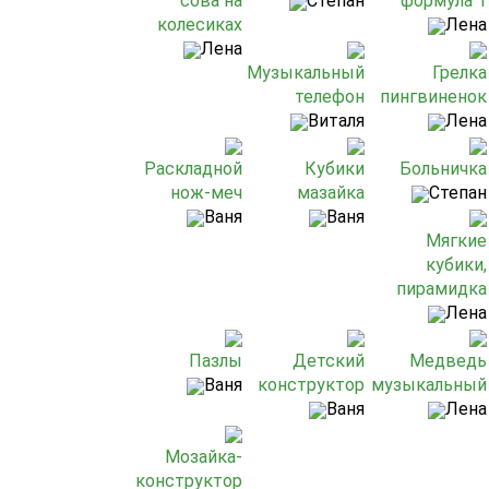
сова на
Степан
формула 1
колесиках
Лена
Лена
Музыкальный
Грелка
телефон
пингвиненок
Виталя
Лена
Раскладной
Кубики
Больничка
нож-меч
мазайка
Степан
Ваня
Ваня
Мягкие
кубики,
пирамидка
Лена
Пазлы
Детский
Медведь
Ваня
конструктор
музыкальный
Ваня
Лена
Мозайка-
конструктор